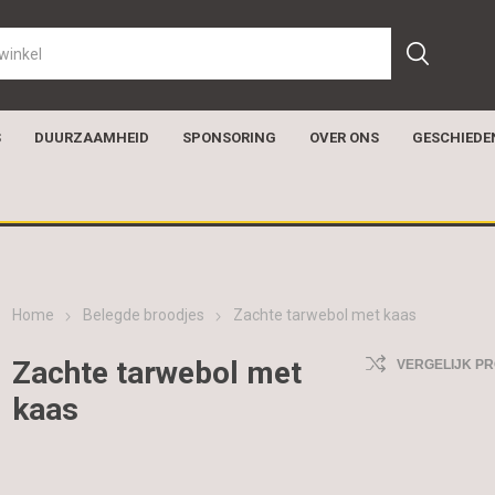
S
DUURZAAMHEID
SPONSORING
OVER ONS
GESCHIEDE
Home
Belegde broodjes
Zachte tarwebol met kaas
Zachte tarwebol met
VERGELIJK P
kaas