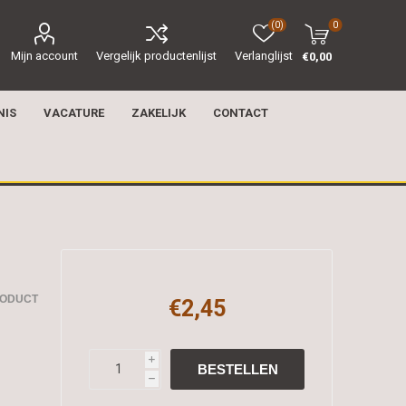
(0)
0
Mijn account
Vergelijk productenlijst
Verlanglijst
€0,00
NIS
VACATURE
ZAKELIJK
CONTACT
RODUCT
€2,45
i
h