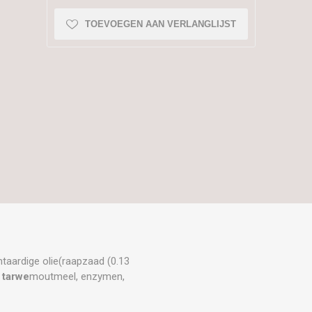
TOEVOEGEN AAN VERLANGLIJST
antaardige olie(raapzaad (0.13
,
tarwe
moutmeel, enzymen,