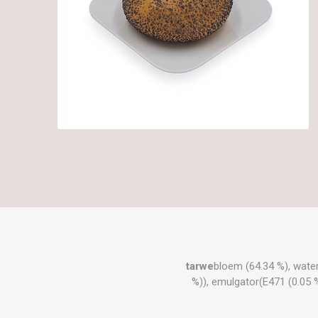
tarwe
bloem (64.34 %), water
%)), emulgator(E471 (0.05 %