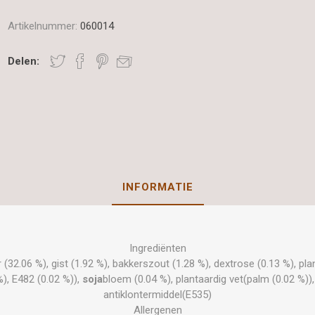
Artikelnummer:
060014
Delen:
INFORMATIE
Ingrediënten
 (32.06 %), gist (1.92 %), bakkerszout (1.28 %), dextrose (0.13 %), pl
), E482 (0.02 %)),
soja
bloem (0.04 %), plantaardig vet(palm (0.02 %))
antiklontermiddel(E535)
Allergenen