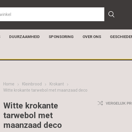
S
DUURZAAMHEID
SPONSORING
OVER ONS
GESCHIEDE
Home
Kleinbrood
Krokant
Witte krokante tarwebol met maanzaad deco
Witte krokante
VERGELIJK P
tarwebol met
maanzaad deco