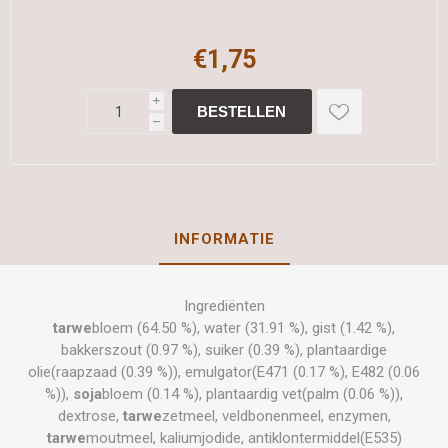
€1,75
i
h
INFORMATIE
Ingrediënten
tarwe
bloem (64.50 %), water (31.91 %), gist (1.42 %),
bakkerszout (0.97 %), suiker (0.39 %), plantaardige
olie(raapzaad (0.39 %)), emulgator(E471 (0.17 %), E482 (0.06
%)),
soja
bloem (0.14 %), plantaardig vet(palm (0.06 %)),
dextrose,
tarwe
zetmeel, veldbonenmeel, enzymen,
tarwe
moutmeel, kaliumjodide, antiklontermiddel(E535)