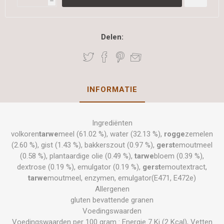
h
Delen:
INFORMATIE
Ingrediënten
volkoren
tarwe
meel (61.02 %), water (32.13 %),
rogge
zemelen
(2.60 %), gist (1.43 %), bakkerszout (0.97 %),
gerst
emoutmeel
(0.58 %), plantaardige olie (0.49 %),
tarwe
bloem (0.39 %),
dextrose (0.19 %), emulgator (0.19 %),
gerst
emoutextract,
tarwe
moutmeel, enzymen, emulgator(E471, E472e)
Allergenen
gluten bevattende granen
Voedingswaarden
Voedingswaarden per 100 gram : Energie 7 Kj (2 Kcal), Vetten