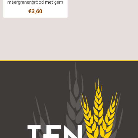
meergranenbrood met gem
zaden ZOUTARM
€3,60