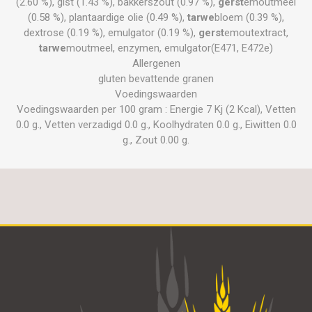
(2.60 %), gist (1.43 %), bakkerszout (0.97 %),
gerst
emoutmeel
(0.58 %), plantaardige olie (0.49 %),
tarwe
bloem (0.39 %),
dextrose (0.19 %), emulgator (0.19 %),
gerst
emoutextract,
tarwe
moutmeel, enzymen, emulgator(E471, E472e)
Allergenen
gluten bevattende granen
Voedingswaarden
Voedingswaarden per 100 gram : Energie 7 Kj (2 Kcal), Vetten
0.0 g., Vetten verzadigd 0.0 g., Koolhydraten 0.0 g., Eiwitten 0.0
g., Zout 0.00 g.