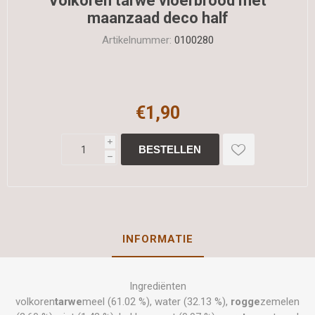
Volkoren tarwe vloerbrood met
maanzaad deco half
Artikelnummer:
0100280
€1,90
i
h
INFORMATIE
Ingrediënten
volkoren
tarwe
meel (61.02 %), water (32.13 %),
rogge
zemelen