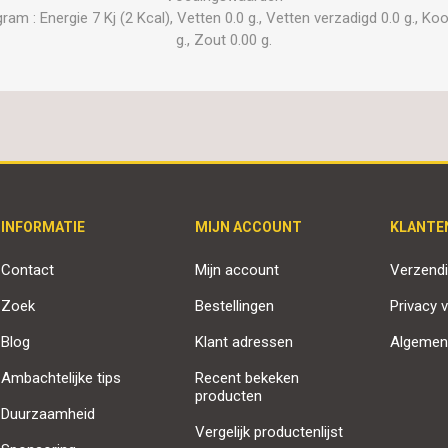
 : Energie 7 Kj (2 Kcal), Vetten 0.0 g., Vetten verzadigd 0.0 g., Kool
g., Zout 0.00 g.
INFORMATIE
MIJN ACCOUNT
KLANTE
Contact
Mijn account
Verzendi
Zoek
Bestellingen
Privacy v
Blog
Klant adressen
Algemen
Ambachtelijke tips
Recent bekeken
producten
Duurzaamheid
Vergelijk productenlijst