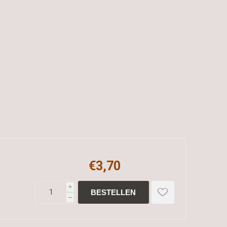
€3,70
i
h