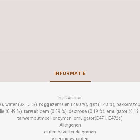
INFORMATIE
Ingrediënten
), water (32.13 %),
rogge
zemelen (2.60 %), gist (1.43 %), bakkerszou
lie (0.49 %),
tarwe
bloem (0.39 %), dextrose (0.19 %), emulgator (0.19
tarwe
moutmeel, enzymen, emulgator(E471, E472e)
Allergenen
gluten bevattende granen
Voedingswaarden