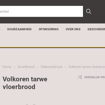
S
DUURZAAMHEID
SPONSORING
OVER ONS
GESCHIEDE
Home
Grootbrood
Volkorenbrood
Volkoren tarwe vloerbro
Volkoren tarwe
VERGELIJK P
vloerbrood