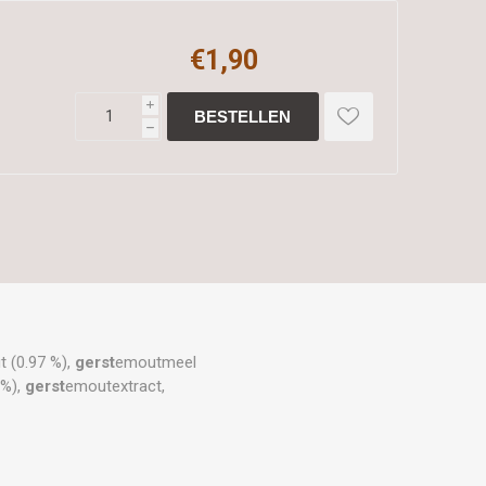
€1,90
i
h
t (0.97 %),
gerst
emoutmeel
 %),
gerst
emoutextract,