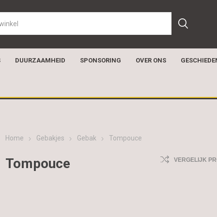
S
DUURZAAMHEID
SPONSORING
OVER ONS
GESCHIEDE
Home
Gebakjes
Gebak
Tompouce
Tompouce
VERGELIJK P