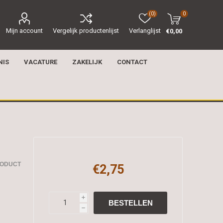
(0)
0
Mijn account
Vergelijk productenlijst
Verlanglijst
€0,00
NIS
VACATURE
ZAKELIJK
CONTACT
RODUCT
€2,75
i
h