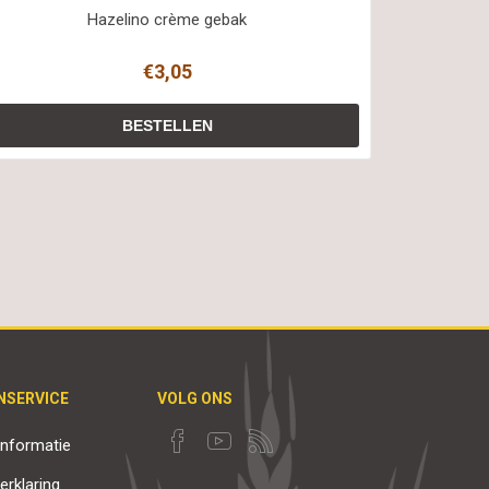
Hazelino crème gebak
€3,05
NSERVICE
VOLG ONS
nformatie
erklaring