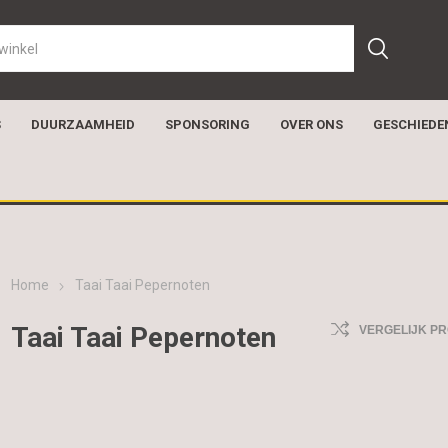
S
DUURZAAMHEID
SPONSORING
OVER ONS
GESCHIEDE
Home
Taai Taai Pepernoten
Taai Taai Pepernoten
VERGELIJK P