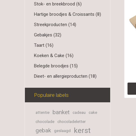
Stok- en breekbrood (6)
Hartige broodjes & Croissants (8)
Streekproducten (14)
Gebakjes (32)
Taart (16)
Koeken & Cake (16)
Belegde broodjes (15)
Dieet- en allergieproducten (18)
Populaire labels
banket
attentie
cadeau
cake
chocolade
chocoladeletter
kerst
gebak
geslaagd