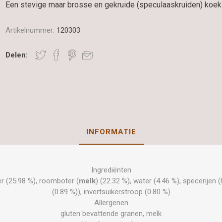
Een stevige maar brosse en gekruide (speculaaskruiden) koek
Artikelnummer:
120303
Delen:
INFORMATIE
Ingrediënten
er (25.98 %), roomboter (
melk
) (22.32 %), water (4.46 %), specerijen 
(0.89 %)), invertsuikerstroop (0.80 %)
Allergenen
gluten bevattende granen, melk