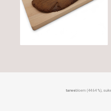
tarwe
bloem (44.64 %), suik