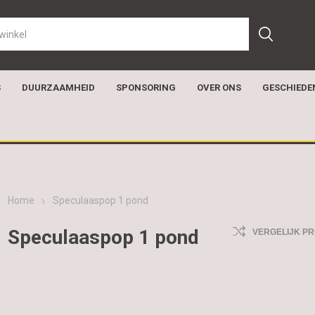
S
DUURZAAMHEID
SPONSORING
OVER ONS
GESCHIEDE
Home
Speculaaspop 1 pond
Speculaaspop 1 pond
VERGELIJK P