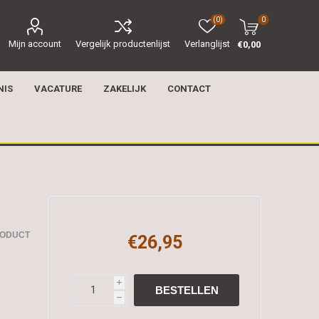
(0)
0
Mijn account
Vergelijk productenlijst
Verlanglijst
€0,00
NIS
VACATURE
ZAKELIJK
CONTACT
RODUCT
€26,95
i
h