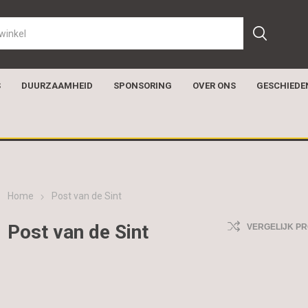
S
DUURZAAMHEID
SPONSORING
OVER ONS
GESCHIEDE
Home
Post van de Sint
Post van de Sint
VERGELIJK P