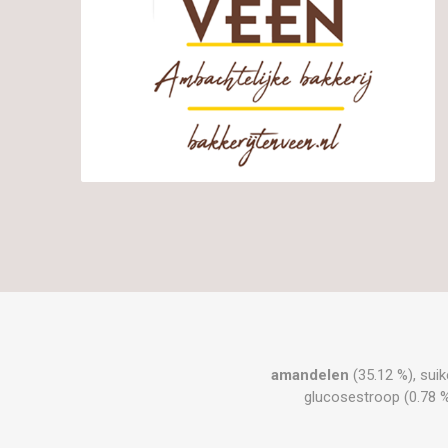
amandelen
(35.12 %), suik
glucosestroop (0.78 