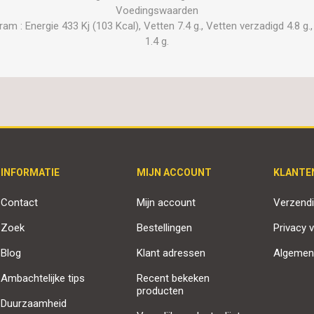
Voedingswaarden
 : Energie 433 Kj (103 Kcal), Vetten 7.4 g., Vetten verzadigd 4.8 g., 
1.4 g.
INFORMATIE
MIJN ACCOUNT
KLANTE
Contact
Mijn account
Verzendi
Zoek
Bestellingen
Privacy v
Blog
Klant adressen
Algemen
Ambachtelijke tips
Recent bekeken
producten
Duurzaamheid