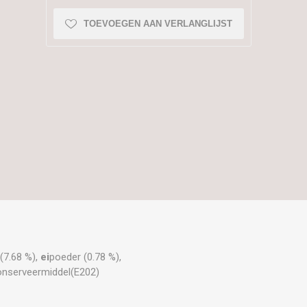
TOEVOEGEN AAN VERLANGLIJST
 (7.68 %),
ei
poeder (0.78 %),
conserveermiddel(E202)