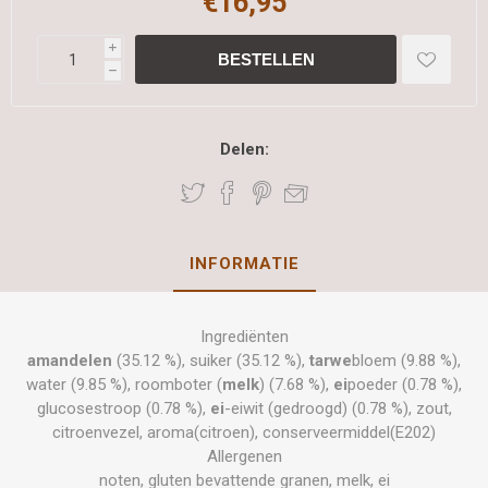
€16,95
i
h
Delen:
INFORMATIE
Ingrediënten
amandelen
(35.12 %), suiker (35.12 %),
tarwe
bloem (9.88 %),
water (9.85 %), roomboter (
melk
) (7.68 %),
ei
poeder (0.78 %),
glucosestroop (0.78 %),
ei
-eiwit (gedroogd) (0.78 %), zout,
citroenvezel, aroma(citroen), conserveermiddel(E202)
Allergenen
noten, gluten bevattende granen, melk, ei