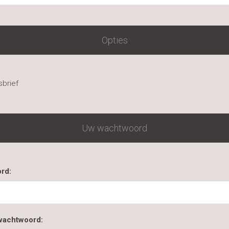
Opties
brief
Uw wachtwoord
rd:
wachtwoord: