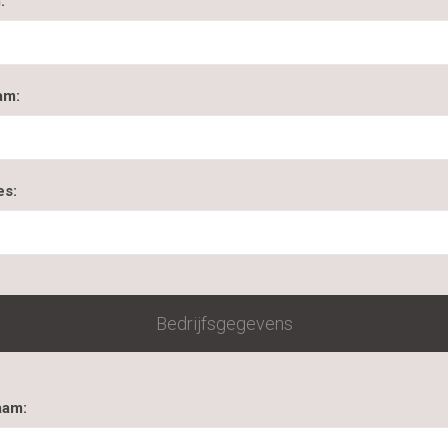
:
am:
es:
Bedrijfsgegevens
aam: