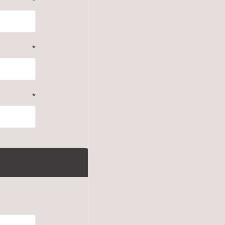
*
*
*