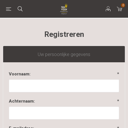
0
Registreren
Uw persoonlijke gegevens
Voornaam:
*
Achternaam:
*