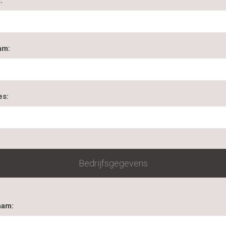
:
am:
es:
Bedrijfsgegevens
aam: