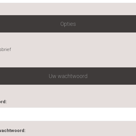
Opties
brief
Uw wachtwoord
rd:
wachtwoord: