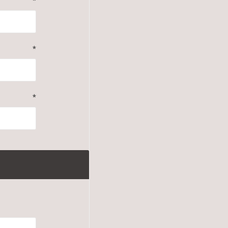
*
*
*