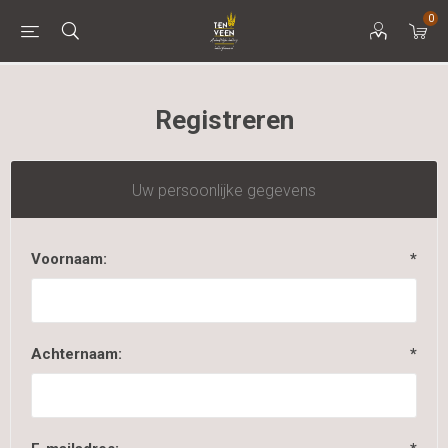
0
Registreren
Uw persoonlijke gegevens
Voornaam:
*
Achternaam:
*