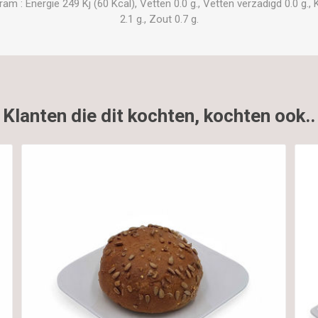
 : Energie 249 Kj (60 Kcal), Vetten 0.0 g., Vetten verzadigd 0.0 g., K
2.1 g., Zout 0.7 g.
Klanten die dit kochten, kochten ook..