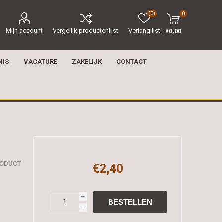
(0)
0
Mijn account
Vergelijk productenlijst
Verlanglijst
€0,00
NIS
VACATURE
ZAKELIJK
CONTACT
RODUCT
€2,40
i
h