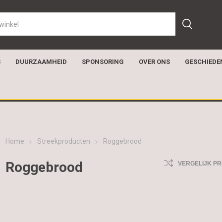
S
DUURZAAMHEID
SPONSORING
OVER ONS
GESCHIEDE
Home
Streekproducten
Roggebrood
Roggebrood
VERGELIJK P