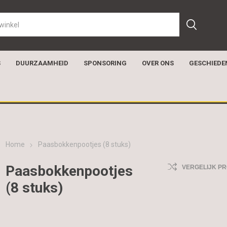
S
DUURZAAMHEID
SPONSORING
OVER ONS
GESCHIEDE
Home
Paasbokkenpootjes (8 stuks)
Paasbokkenpootjes
VERGELIJK P
(8 stuks)