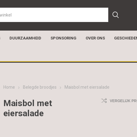
S
DUURZAAMHEID
SPONSORING
OVER ONS
GESCHIEDE
Home
Belegde broodjes
Maisbol met eiersalade
Maisbol met
VERGELIJK P
eiersalade