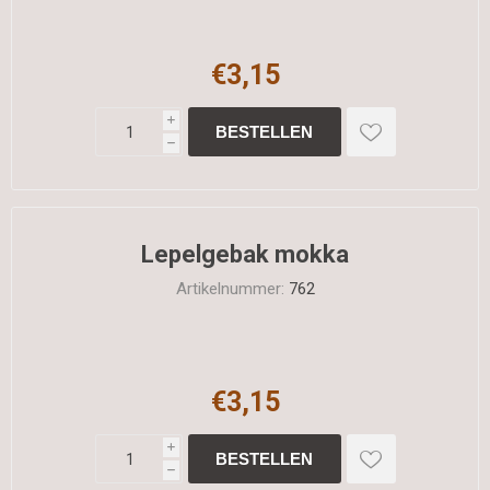
€3,15
i
h
Lepelgebak mokka
Artikelnummer:
762
€3,15
i
h