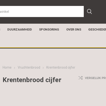
S
DUURZAAMHEID
SPONSORING
OVER ONS
GESCHIEDE
Home
Vruchtenbrood
Krentenbrood cijfer
Krentenbrood cijfer
VERGELIJK P