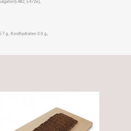
ulgator(E482, E472e),
7 g., Koolhydraten 0.0 g.,