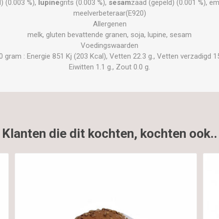
d) (0.003 %),
lupine
grits (0.003 %),
sesam
zaad (gepeld) (0.001 %), em
meelverbeteraar(E920)
Allergenen
melk, gluten bevattende granen, soja, lupine, sesam
Voedingswaarden
ram : Energie 851 Kj (203 Kcal), Vetten 22.3 g., Vetten verzadigd 15.
Eiwitten 1.1 g., Zout 0.0 g.
Klanten die dit kochten, kochten ook..