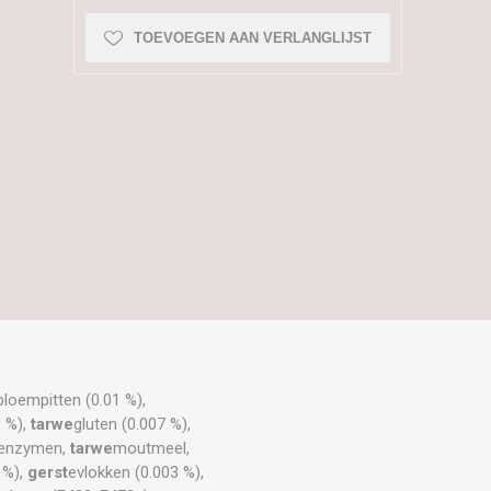
TOEVOEGEN AAN VERLANGLIJST
bloempitten (0.01 %),
9 %),
tarwe
gluten (0.007 %),
, enzymen,
tarwe
moutmeel,
 %),
gerst
evlokken (0.003 %),