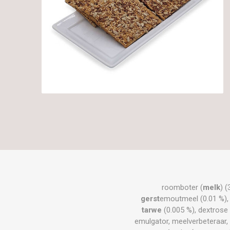
roomboter (
melk
) (
gerst
emoutmeel (0.01 %), g
tarwe
(0.005 %), dextrose 
emulgator, meelverbeteraar,