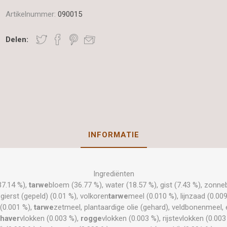
Artikelnummer:
090015
Delen:
INFORMATIE
Ingrediënten
37.14 %),
tarwe
bloem (36.77 %), water (18.57 %), gist (7.43 %), zonne
ierst (gepeld) (0.01 %), volkoren
tarwe
meel (0.010 %), lijnzaad (0.00
(0.001 %),
tarwe
zetmeel, plantaardige olie (gehard), veldbonenmeel
haver
vlokken (0.003 %),
rogge
vlokken (0.003 %), rijstevlokken (0.003