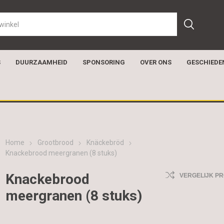
S
DUURZAAMHEID
SPONSORING
OVER ONS
GESCHIEDE
Home
Grootbrood
Knäckebröd
Knackebrood meergranen (8 stuks)
Knackebrood
VERGELIJK P
meergranen (8 stuks)