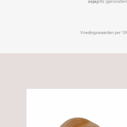
soja
grits (gerooster
Voedingswaarden per 100 g