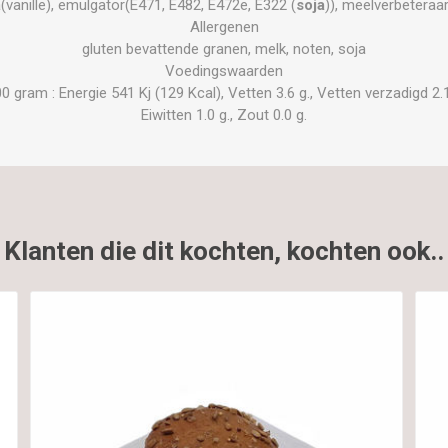
vanille), emulgator(E471, E482, E472e, E322 (
soja
)), meelverbeteraa
Allergenen
gluten bevattende granen, melk, noten, soja
Voedingswaarden
gram : Energie 541 Kj (129 Kcal), Vetten 3.6 g., Vetten verzadigd 2.1 
Eiwitten 1.0 g., Zout 0.0 g.
Klanten die dit kochten, kochten ook..