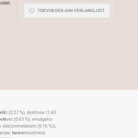
noten
TOEVOEGEN AAN VERLANGLIJST
elk
) (3.27 %), dextrose (1.63
elk
vet (0.65 %), emulgator
ge olie(zonnebloem (0.16 %)),
eraar,
tarwe
moutmeel,