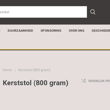
S
DUURZAAMHEID
SPONSORING
OVER ONS
GESCHIEDE
Home
Kerststol (800 gram)
Kerststol (800 gram)
VERGELIJK P