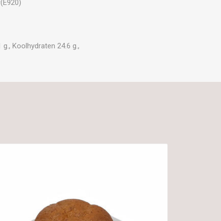
r(E920)
g., Koolhydraten 24.6 g.,