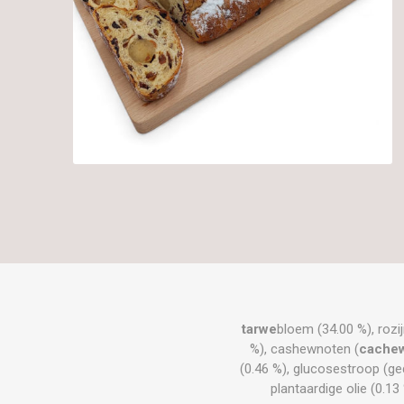
tarwe
bloem (34.00 %), rozi
%), cashewnoten (
cache
(0.46 %), glucosestroop (ge
plantaardige olie (0.