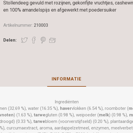
Stollendeeg gevuld met rozijnen, gekonfijte vruchtjes, cashew
en 100% amandelspijs en afgewerkt met poedersuiker
Artikelnummer:
210003
Delen:
INFORMATIE
Ingrediënten
jnen (32.69 %), water (16.35 %),
haver
vlokken (6.54 %), roomboter (
m
wnoten
) (1.63 %),
tarwe
gluten (0.98 %), weipoeder (
melk
) (0.98 %),
m
droogd) (0.33 %),
tarwe
bloem (voorverstijfseld) (0.20 %), plantaardi
13 %), curcumaextract, aroma, aardappelzetmeel, enzymen, meelverbet