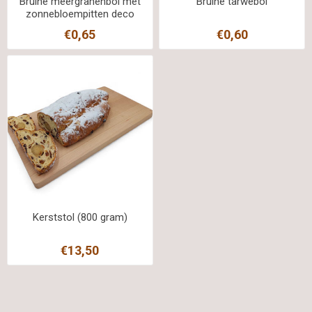
Bruine meergranenbol met
Bruine tarwebol
zonnebloempitten deco
€0,65
€0,60
Kerststol (800 gram)
€13,50