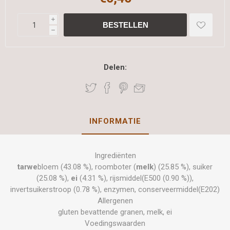
i
h
Delen:
INFORMATIE
Ingrediënten
tarwe
bloem (43.08 %), roomboter (
melk
) (25.85 %), suiker
(25.08 %),
ei
(4.31 %), rijsmiddel(E500 (0.90 %)),
invertsuikerstroop (0.78 %), enzymen, conserveermiddel(E202)
Allergenen
gluten bevattende granen, melk, ei
Voedingswaarden