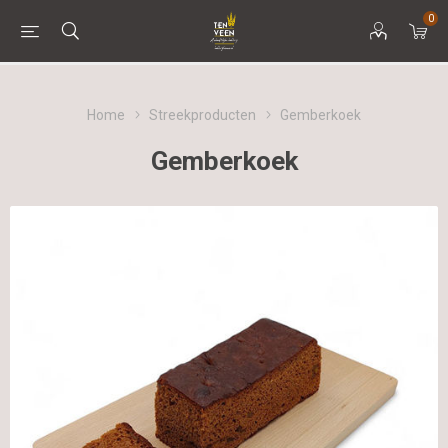
0
Home
Streekproducten
Gemberkoek
Gemberkoek