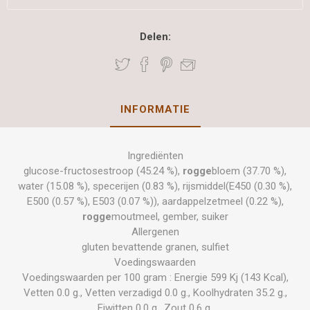
Delen:
INFORMATIE
Ingrediënten
glucose-fructosestroop (45.24 %),
rogge
bloem (37.70 %),
water (15.08 %), specerijen (0.83 %), rijsmiddel(E450 (0.30 %),
E500 (0.57 %), E503 (0.07 %)), aardappelzetmeel (0.22 %),
rogge
moutmeel, gember, suiker
Allergenen
gluten bevattende granen, sulfiet
Voedingswaarden
Voedingswaarden per 100 gram : Energie 599 Kj (143 Kcal),
Vetten 0.0 g., Vetten verzadigd 0.0 g., Koolhydraten 35.2 g.,
Eiwitten 0.0 g., Zout 0.6 g.