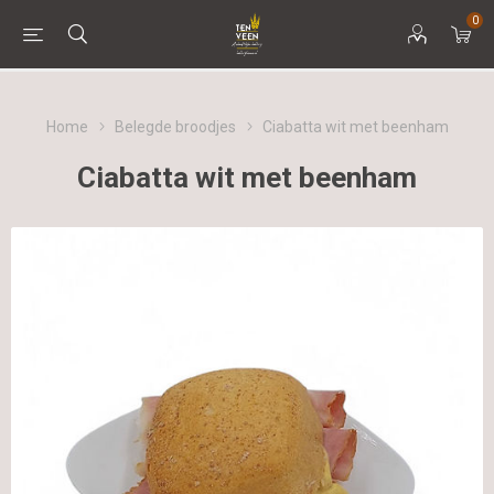
0
Home
Belegde broodjes
Ciabatta wit met beenham
Ciabatta wit met beenham