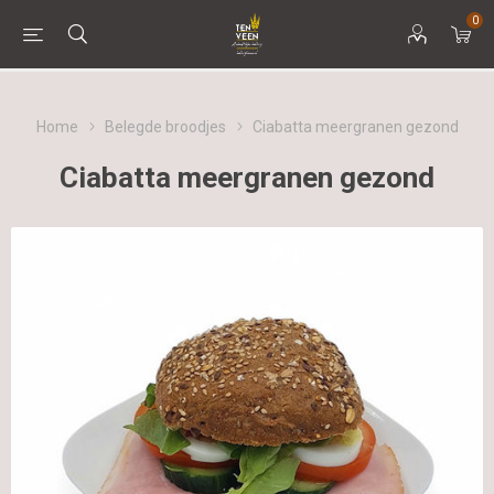
0
Home
Belegde broodjes
Ciabatta meergranen gezond
Ciabatta meergranen gezond