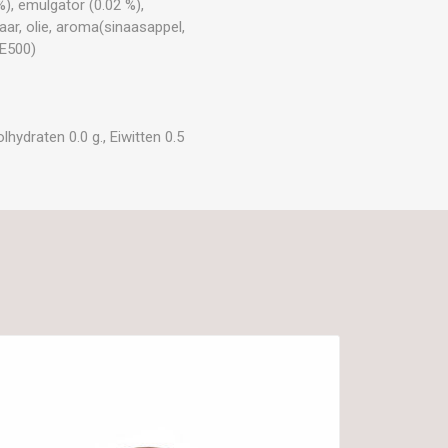
), emulgator (0.02 %),
ar, olie, aroma(sinaasappel,
(E500)
hydraten 0.0 g., Eiwitten 0.5