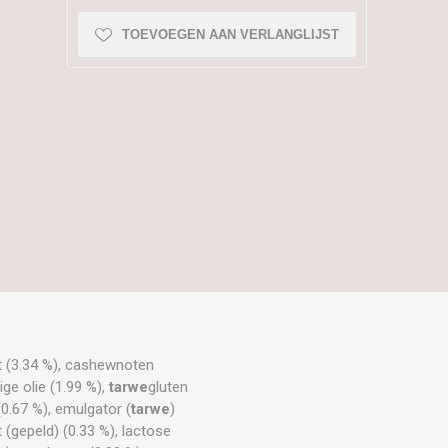
TOEVOEGEN AAN VERLANGLIJST
st (3.34 %), cashewnoten
ige olie (1.99 %),
tarwe
gluten
0.67 %), emulgator (
tarwe
)
 (gepeld) (0.33 %), lactose