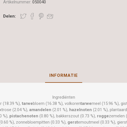
Artikelnummer:
050040
Delen:
INFORMATIE
Ingrediënten
r (18.39 %),
tarwe
bloem (16.38 %), volkoren
tarwe
meel (15.96 %), gi
extrose (2.04 %),
amandelen
(2.01 %),
hazelnoten
(2.01 %), plantaard
0 %),
pistachenoten
(0.80 %), bakkerszout (0.73 %),
rogge
zemelen (
(0.60 %), zonnebloempitten (0.33 %),
gerst
emoutmeel (0.33 %), gierst