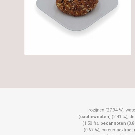
rozijnen (27.94 %), wate
(
cachewnoten
) (2.41 %), d
(1.50 %),
pecannoten
(0.8
(0.67 %), curcumaextract 