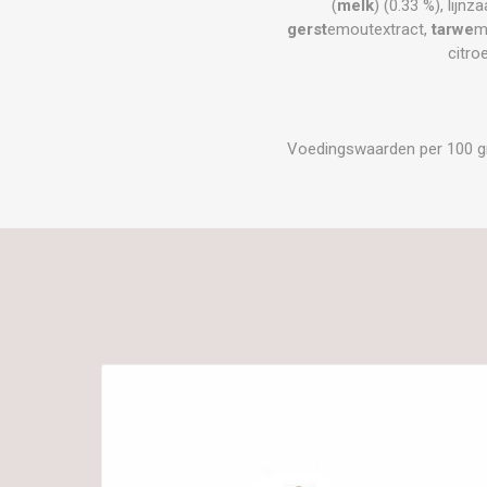
(
melk
) (0.33 %), lijnz
gerst
emoutextract,
tarwe
m
citro
Voedingswaarden per 100 gram