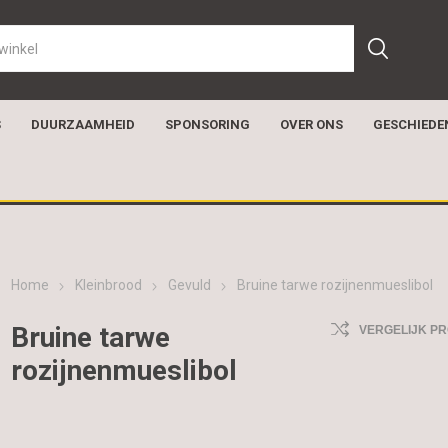
S
DUURZAAMHEID
SPONSORING
OVER ONS
GESCHIEDE
Home
Kleinbrood
Gevuld
Bruine tarwe rozijnenmueslibol
Bruine tarwe
VERGELIJK P
rozijnenmueslibol