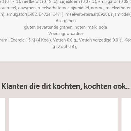
aad (0.17 %),
melk
eiwit (0.13 %),
soja
bloem (0.07 %), emulgator (0.03 %
outmeel, enzymen, meelverbeteraar, rijsmiddel, aroma, meelverbetera
en), emulgator(E482, E472e, E471), meelverbeteraar(E920), rijsmiddel
Allergenen
gluten bevattende granen, noten, melk, soja
Voedingswaarden
 : Energie 15 Kj (4 Kcal), Vetten 0.0 g., Vetten verzadigd 0.0 g., Kool
g., Zout 0.8 g.
Klanten die dit kochten, kochten ook..