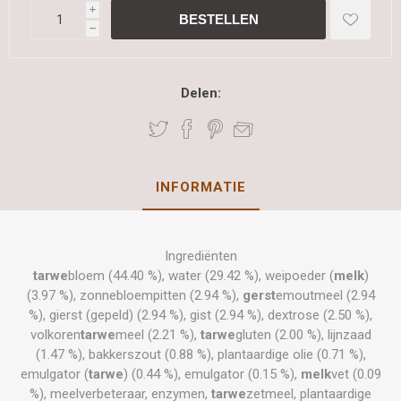
i
h
Delen:
INFORMATIE
Ingrediënten
tarwe
bloem (44.40 %), water (29.42 %), weipoeder (
melk
)
(3.97 %), zonnebloempitten (2.94 %),
gerst
emoutmeel (2.94
%), gierst (gepeld) (2.94 %), gist (2.94 %), dextrose (2.50 %),
volkoren
tarwe
meel (2.21 %),
tarwe
gluten (2.00 %), lijnzaad
(1.47 %), bakkerszout (0.88 %), plantaardige olie (0.71 %),
emulgator (
tarwe
) (0.44 %), emulgator (0.15 %),
melk
vet (0.09
%), meelverbeteraar, enzymen,
tarwe
zetmeel, plantaardige