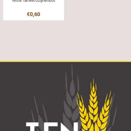
Witte tarwerozijnenbol
€0,60