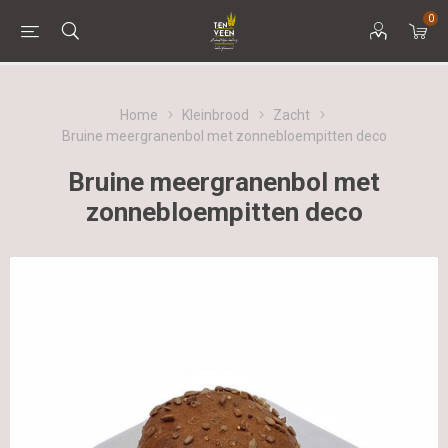
0
Home
Kleinbrood
Zacht
Bruine meergranenbol met zonnebloempitten deco
Bruine meergranenbol met
zonnebloempitten deco