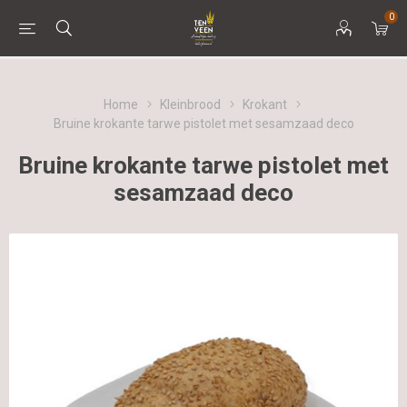
0
Home
Kleinbrood
Krokant
Bruine krokante tarwe pistolet met sesamzaad deco
Bruine krokante tarwe pistolet met
sesamzaad deco