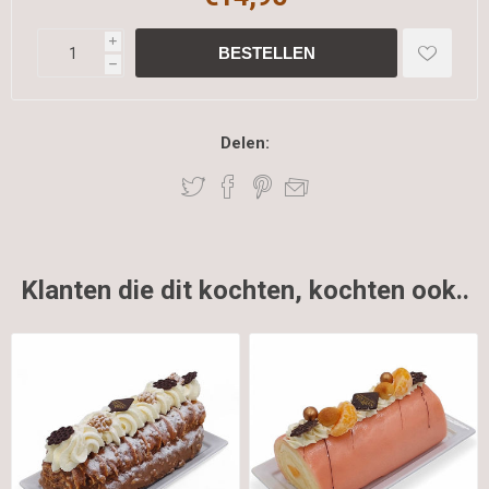
i
h
Delen:
Klanten die dit kochten, kochten ook..