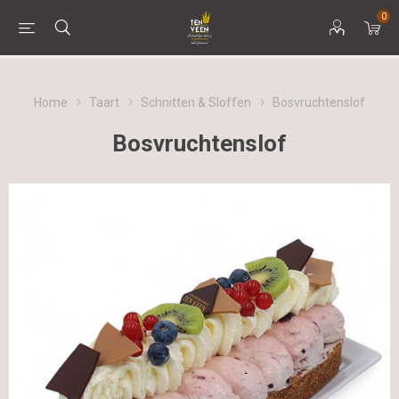
0
Home
Taart
Schnitten & Sloffen
Bosvruchtenslof
Bosvruchtenslof