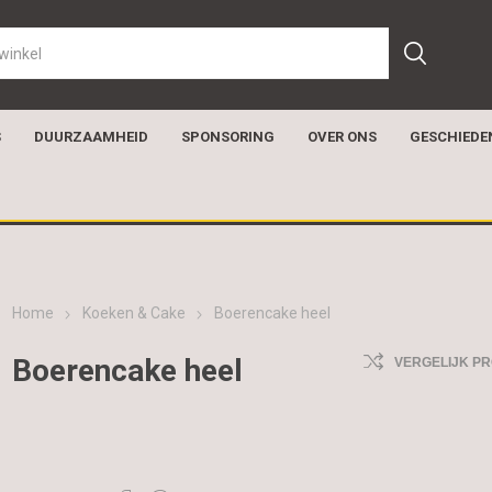
S
DUURZAAMHEID
SPONSORING
OVER ONS
GESCHIEDE
Home
Koeken & Cake
Boerencake heel
Boerencake heel
VERGELIJK P