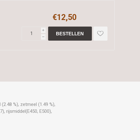
€12,50
i
h
 (2.48 %), zetmeel (1.49 %),
, rijsmiddel(E450, E500),