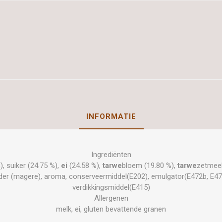
INFORMATIE
Ingrediënten
), suiker (24.75 %),
ei
(24.58 %),
tarwe
bloem (19.80 %),
tarwe
zetmeel
er (magere), aroma, conserveermiddel(E202), emulgator(E472b, E477)
verdikkingsmiddel(E415)
Allergenen
melk, ei, gluten bevattende granen