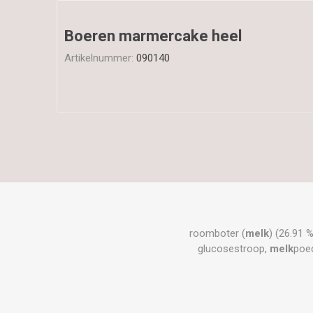
Boeren marmercake heel
Artikelnummer:
090140
roomboter (
melk
) (26.91 %
glucosestroop,
melk
poed