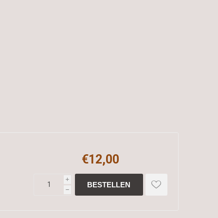
€12,00
i
h