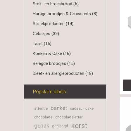
Stok- en breekbrood (6)
Hartige broodjes & Croissants (8)
Streekproducten (14)
Gebakjes (32)
Taart (16)
Koeken & Cake (16)
Belegde broodjes (15)
Dieet- en allergieproducten (18)
Populaire labels
banket
attentie
cadeau
cake
chocolade
chocoladeletter
kerst
gebak
geslaagd