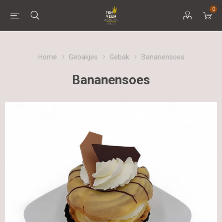
0
Home
Gebakjes
Gebak
Bananensoes
Bananensoes